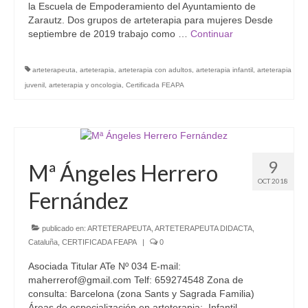
la Escuela de Empoderamiento del Ayuntamiento de
Zarautz. Dos grupos de arteterapia para mujeres Desde
septiembre de 2019 trabajo como …
Continuar
arteterapeuta
,
arteterapia
,
arteterapia con adultos
,
arteterapia infantil
,
arteterapia
juvenil
,
arteterapia y oncologia
,
Certificada FEAPA
9
Mª Ángeles Herrero
OCT 2018
Fernández
publicado en:
ARTETERAPEUTA
,
ARTETERAPEUTA DIDACTA
,
Cataluña
,
CERTIFICADA FEAPA
|
0
Asociada Titular ATe Nº 034 E-mail:
maherrerof@gmail.com Telf: 659274548 Zona de
consulta: Barcelona (zona Sants y Sagrada Familia)
Áreas de especialización en arteterapia: Infantil ,