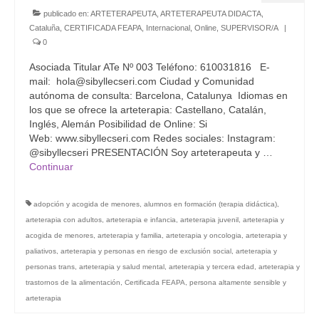
publicado en:
ARTETERAPEUTA
,
ARTETERAPEUTA DIDACTA
,
Cataluña
,
CERTIFICADA FEAPA
,
Internacional
,
Online
,
SUPERVISOR/A
|
0
Asociada Titular ATe Nº 003 Teléfono: 610031816 E-
mail: hola@sibyllecseri.com Ciudad y Comunidad
autónoma de consulta: Barcelona, Catalunya Idiomas en
los que se ofrece la arteterapia: Castellano, Catalán,
Inglés, Alemán Posibilidad de Online: Si
Web: www.sibyllecseri.com Redes sociales: Instagram:
@sibyllecseri PRESENTACIÓN Soy arteterapeuta y …
Continuar
adopción y acogida de menores
,
alumnos en formación (terapia didáctica)
,
arteterapia con adultos
,
arteterapia e infancia
,
arteterapia juvenil
,
arteterapia y
acogida de menores
,
arteterapia y familia
,
arteterapia y oncologia
,
arteterapia y
paliativos
,
arteterapia y personas en riesgo de exclusión social
,
arteterapia y
personas trans
,
arteterapia y salud mental
,
arteterapia y tercera edad
,
arteterapia y
trastornos de la alimentación
,
Certificada FEAPA
,
persona altamente sensible y
arteterapia