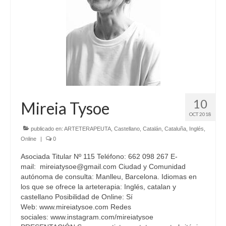
10
Mireia Tysoe
OCT 2018
publicado en:
ARTETERAPEUTA
,
Castellano
,
Catalán
,
Cataluña
,
Inglés
,
Online
|
0
Asociada Titular Nº 115 Teléfono: 662 098 267 E-
mail: mireiatysoe@gmail.com Ciudad y Comunidad
autónoma de consulta: Manlleu, Barcelona. Idiomas en
los que se ofrece la arteterapia: Inglés, catalan y
castellano Posibilidad de Online: Sí
Web: www.mireiatysoe.com Redes
sociales: www.instagram.com/mireiatysoe