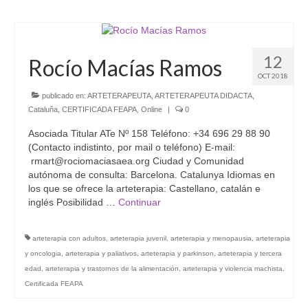
12
Rocío Macías Ramos
OCT 2018
publicado en:
ARTETERAPEUTA
,
ARTETERAPEUTA DIDACTA
,
Cataluña
,
CERTIFICADA FEAPA
,
Online
|
0
Asociada Titular ATe Nº 158 Teléfono: +34 696 29 88 90
(Contacto indistinto, por mail o teléfono) E-mail:
rmart@rociomaciasaea.org Ciudad y Comunidad
autónoma de consulta: Barcelona. Catalunya Idiomas en
los que se ofrece la arteterapia: Castellano, catalán e
inglés Posibilidad …
Continuar
arteterapia con adultos
,
arteterapia juvenil
,
arteterapia y menopausia
,
arteterapia
y oncologia
,
arteterapia y paliativos
,
arteterapia y parkinson
,
arteterapia y tercera
edad
,
arteterapia y trastornos de la alimentación
,
arteterapia y violencia machista
,
Certificada FEAPA