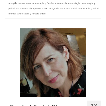
acogida de menores
,
arteterapia y familia
,
arteterapia y oncologia
,
arteterapia y
Grupo Revista
paliativos
,
arteterapia y personas en riesgo de exclusión social
,
arteterapia y salud
mental
,
arteterapia y tercera edad
Grupo Arte
Grupo Difusión
Grupo Certificación
Grupos Territoriales
Grupo Territorial Canarias
Grupo Territorial Baleares
Grupo Territorial Valencia
Jornadas de Investigación
Contacto
13