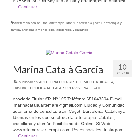
PRESENTACIÓN Soy una artista y arteterapeuta británica
…
Continuar
arteterapia con adultos
,
arteterapia infantil
,
arteterapia juvenil
,
arteterapia y
familia
,
arteterapia y oncologia
,
arteterapia y paliativos
10
Marina Català Garcia
OCT 2018
publicado en:
ARTETERAPEUTA
,
ARTETERAPEUTA DIDACTA
,
Cataluña
,
CERTIFICADA FEAPA
,
SUPERVISOR/A
|
0
Asociada Titular ATe Nº 105 Teléfono: 651043594 E-mail:
marinacatala.artemare@gmail.com Ciudad y Comunidad
autónoma de consulta: Sant Cugat, Barcelona. Catalunya
Idiomas en los que se ofrece la arteterapia: Catalán,
castellano y alemán Posibilidad de Online: Sí Web:
www.artemare-artterapia.com Redes sociales: Instagram:
…
Continuar