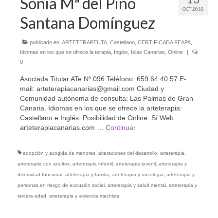
Sonia Mª del Pino
OCT 2018
Santana Domínguez
publicado en:
ARTETERAPEUTA
,
Castellano
,
CERTIFICADA FEAPA
,
Idiomas en los que se ofrece la terapia
,
Inglés
,
Islas Canarias
,
Online
|
0
Asociada Titular ATe Nº 096 Teléfono: 659 64 40 57 E-
mail: arteterapiacanarias@gmail.com Ciudad y
Comunidad autónoma de consulta: Las Palmas de Gran
Canaria. Idiomas en los que se ofrece la arteterapia:
Castellano e Inglés. Posibilidad de Online: Sí Web:
arteterapiacanarias.com …
Continuar
adopción y acogida de menores
,
alteraciones del desarrollo
,
arteterapia
,
arteterapia con adultos
,
arteterapia infantil
,
arteterapia juvenil
,
arteterapia y
diversidad funcional
,
arteterapia y familia
,
arteterapia y oncologia
,
arteterapia y
personas en riesgo de exclusión social
,
arteterapia y salud mental
,
arteterapia y
tercera edad
,
arteterapia y violencia machista