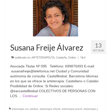
Código Ético
Estatutos ATe
Directorio de Arteterapeutas
Arteterapeutas Didactas
13
Susana Freije Álvarez
Directorio de supervisoras
OCT 2018
FEAPA Certificadas
publicado en:
ARTETERAPEUTA
,
Cataluña
,
Online
|
0
Asóciate!
Asociada Titular Nº 095 Teléfono: 699870493 E-mail:
susanafreije@telefonica.net Ciudad y Comunidad
Grupos de Trabajo
autónoma de consulta: Castellbisbal, Barcelona Idiomas
en los que se ofrece la arteterapia: Castellano o Catalán
Grupo de Formación continuada
Posibilidad de Online: Si Redes sociales:
@earcastellbisbal COLECTIVOS DE PERSONAS CON
Grupo Educación
LOS …
Continuar
Grupo Investigación
arteterapia con adultos
,
arteterapia infantil
,
arteterapia juvenil
,
arteterapia y