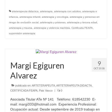
arteterapeuta didactica
,
arteterapia
,
arteterapia con adultos
,
arteterapia e
infancia
,
arteterapia infantil
,
arteterapia y oncologia
,
arteterapia y personas en
riesgo de exclusión social
,
arteterapia y prisiones
,
arteterapia y tercera edad
,
arteterapia y trauma
,
arteterapia y violencia machista
,
Certificada FEAPA
,
supervisión arteterapia
9
Margi Egiguren
OCT 2018
Alvarez
publicado en:
ARTETERAPEUTA
,
ARTETERAPEUTA DIDACTA
,
CERTIFICADA FEAPA
,
Pais Vasco
|
0
Asociada Titular ATe Nº 141 Teléfono: 618542230 E-
mail: margi333@hotmail.com Experiencia Profesional:
Ocupación actual: Desde septiembre de 2019 trabajo en