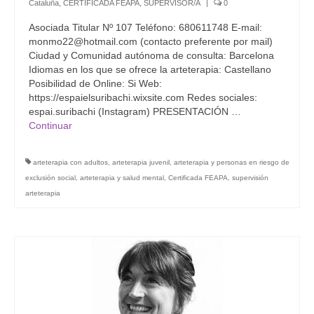
Cataluña
,
CERTIFICADA FEAPA
,
SUPERVISOR/A
|
0
Asociada Titular Nº 107 Teléfono: 680611748 E-mail:
monmo22@hotmail.com (contacto preferente por mail)
Ciudad y Comunidad autónoma de consulta: Barcelona
Idiomas en los que se ofrece la arteterapia: Castellano
Posibilidad de Online: Si Web:
https://espaielsuribachi.wixsite.com Redes sociales:
espai.suribachi (Instagram) PRESENTACIÓN …
Continuar
arteterapia con adultos
,
arteterapia juvenil
,
arteterapia y personas en riesgo de
exclusión social
,
arteterapia y salud mental
,
Certificada FEAPA
,
supervisión
arteterapia