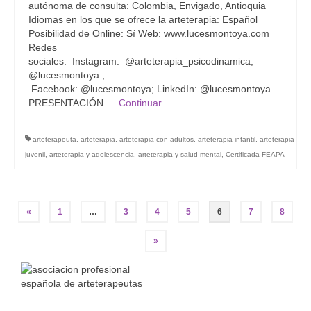
autónoma de consulta: Colombia, Envigado, Antioquia
Idiomas en los que se ofrece la arteterapia: Español
Posibilidad de Online: Sí Web: www.lucesmontoya.com
Redes
sociales: Instagram: @arteterapia_psicodinamica,
@lucesmontoya ;
Facebook: @lucesmontoya; LinkedIn: @lucesmontoya
PRESENTACIÓN …
Continuar
arteterapeuta
,
arteterapia
,
arteterapia con adultos
,
arteterapia infantil
,
arteterapia
juvenil
,
arteterapia y adolescencia
,
arteterapia y salud mental
,
Certificada FEAPA
Navegación
«
1
…
3
4
5
6
7
8
de
»
entradas