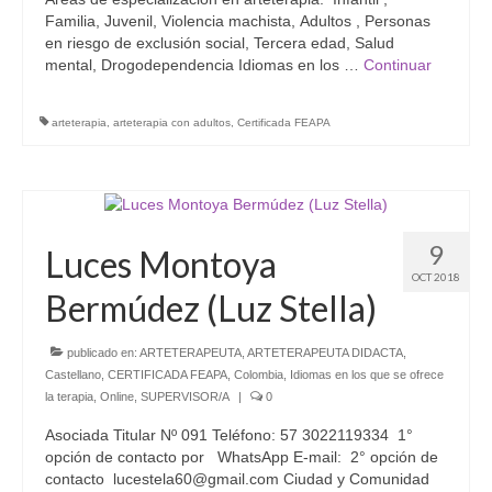
Familia, Juvenil, Violencia machista, Adultos , Personas
en riesgo de exclusión social, Tercera edad, Salud
mental, Drogodependencia Idiomas en los …
Continuar
arteterapia
,
arteterapia con adultos
,
Certificada FEAPA
9
Luces Montoya
OCT 2018
Bermúdez (Luz Stella)
publicado en:
ARTETERAPEUTA
,
ARTETERAPEUTA DIDACTA
,
Castellano
,
CERTIFICADA FEAPA
,
Colombia
,
Idiomas en los que se ofrece
la terapia
,
Online
,
SUPERVISOR/A
|
0
Asociada Titular Nº 091 Teléfono: 57 3022119334 1°
opción de contacto por WhatsApp E-mail: 2° opción de
contacto lucestela60@gmail.com Ciudad y Comunidad