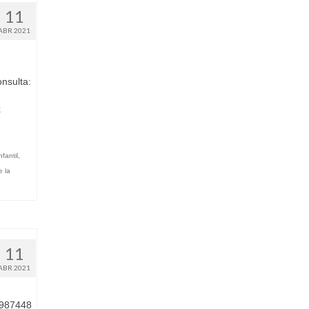
11
ABR 2021
nsulta:
x
nfantil
,
e la
11
ABR 2021
71987448