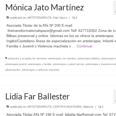
Mónica Jato Martínez
publicado en:
ARTETERAPEUTA
,
Pais Vasco
|
0
Asociada Titular de la ATe Nº 200 E-mail:
thetransformationalspace@gmail.com Telf: 627710302 Zona de co
Bilbao presencial y online. Idiomas en los se ofrece la arteterapia:
Inglés/Castellano Áreas de especialización en arteterapia: Infantil 
Familia x Juvenil x Violencia machista x …
Continuar
adopción y acogida de menores
,
arteterapia con adultos
,
arteterapia diádica
,
arteterapia i
arteterapia juvenil
,
arteterapia y familia
,
arteterapia y salud mental
,
arteterapia y trastornos d
alimentación
,
arteterapia y violencia machista
Lidia Far Ballester
publicado en:
ARTETERAPEUTA
,
CERTIFICADA FEAPA
,
Valencia
|
0
Asociada Titular ATe Nº 196 E-mail: lidiafar.lila@gmail.com Tel: 6