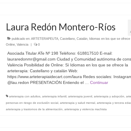
Laura Redón Montero-Ríos
publicado en:
ARTETERAPEUTA
,
Castellano
,
Catalán
,
Idiomas en los que se ofrece 
Online
,
Valencia
|
0
Asociada Titular ATe Nº 198 Teléfono: 618817510 E-mail:
lauraredonmr@gmail.com Ciudad y Comunidad autónoma de consu
València Posibilidad de Online: Sí Idiomas en los que se ofrece la
arteterapia: Castellano y catalán Web:
https://www.arteterapiaidecart.com/laura Redes sociales: Instagra
@lau.redon PRESENTACIÓN Entiendo el …
Continuar
arteterapia con adultos
,
arteterapia infantil
,
arteterapia juvenil
,
arteterapia y adopción
,
art
personas en riesgo de exclusión social
,
arteterapia y salud mental
,
arteterapia y tercera eda
arteterapia y trastornos de la alimentación
,
arteterapia y violencia machista