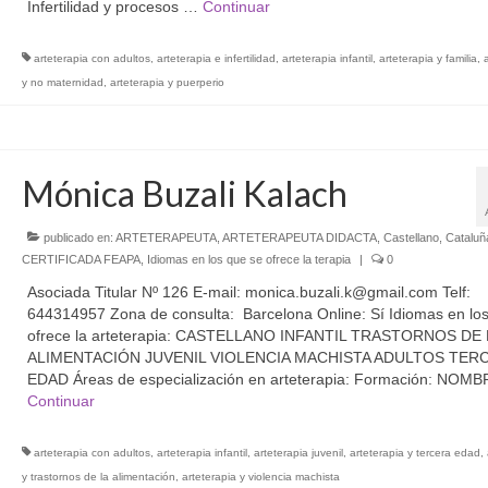
Infertilidad y procesos …
Continuar
arteterapia con adultos
,
arteterapia e infertilidad
,
arteterapia infantil
,
arteterapia y familia
,
y no maternidad
,
arteterapia y puerperio
Mónica Buzali Kalach
publicado en:
ARTETERAPEUTA
,
ARTETERAPEUTA DIDACTA
,
Castellano
,
Cataluñ
CERTIFICADA FEAPA
,
Idiomas en los que se ofrece la terapia
|
0
Asociada Titular Nº 126 E-mail: monica.buzali.k@gmail.com Telf:
644314957 Zona de consulta: Barcelona Online: Sí Idiomas en los
ofrece la arteterapia: CASTELLANO INFANTIL TRASTORNOS DE 
ALIMENTACIÓN JUVENIL VIOLENCIA MACHISTA ADULTOS TER
EDAD Áreas de especialización en arteterapia: Formación: NOM
Continuar
arteterapia con adultos
,
arteterapia infantil
,
arteterapia juvenil
,
arteterapia y tercera edad
,
y trastornos de la alimentación
,
arteterapia y violencia machista