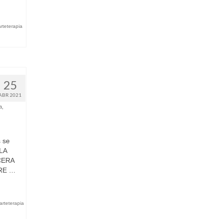
arteterapia
25
ABR 2021
a
,
 se
LA
CERA
BRE …
arteterapia