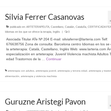
Silvia Ferrer Casanovas
publicado en:
ARTETERAPEUTA
,
Castellano
,
Catalán
,
Cataluña
,
CERTIFICADA FE
Idiomas en los que se ofrece la terapia
,
Inglés
|
0
Asociada Titular ATe Nª 204 E-mail: silviaferrer@larteria.com Telf:
676638756 Zona de consulta: Barcelona centro Idiomas en los se 
la arteterapia: Català, Castellano, Inglés Web: www.larteria.com Á
especialización en arteterapia: Juvenil Violencia machista Adultos 
edad Trastornos de la …
Continuar
arteterapia con adultos
,
arteterapia juvenil
,
arteterapia y tercera edad
,
arteterapia y trasto
alimentación
,
arteterapia y violencia machista
Guruzne Aristegi Pavon