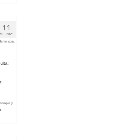
11
ABR 2021
la terapia
,
lta:
m:
eterapia y
d
,