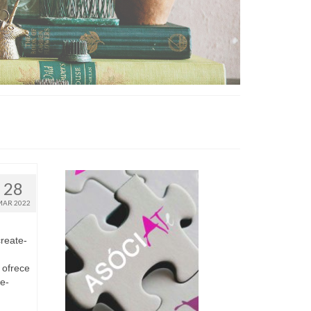
28
MAR 2022
reate-
 ofrece
te-