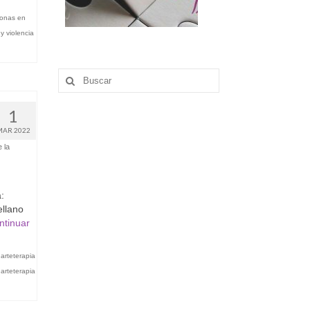
sonas en
 y violencia
Buscar
por:
1
MAR 2022
 la
:
ellano
ntinuar
,
arteterapia
,
arteterapia