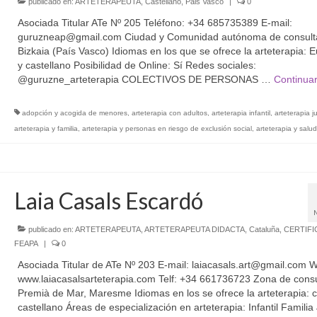
publicado en:
ARTETERAPEUTA
,
Castellano
,
Pais Vasco
|
0
Asociada Titular ATe Nº 205 Teléfono: +34 685735389 E-mail:
guruzneap@gmail.com Ciudad y Comunidad autónoma de consult
Bizkaia (País Vasco) Idiomas en los que se ofrece la arteterapia: 
y castellano Posibilidad de Online: Sí Redes sociales:
@guruzne_arteterapia COLECTIVOS DE PERSONAS …
Continua
adopción y acogida de menores
,
arteterapia con adultos
,
arteterapia infantil
,
arteterapia j
arteterapia y familia
,
arteterapia y personas en riesgo de exclusión social
,
arteterapia y salu
Laia Casals Escardó
publicado en:
ARTETERAPEUTA
,
ARTETERAPEUTA DIDACTA
,
Cataluña
,
CERTIFI
FEAPA
|
0
Asociada Titular de ATe Nº 203 E-mail: laiacasals.art@gmail.com 
www.laiacasalsarteterapia.com Telf: +34 661736723 Zona de consu
Premià de Mar, Maresme Idiomas en los se ofrece la arteterapia: c
castellano Áreas de especialización en arteterapia: Infantil Familia 