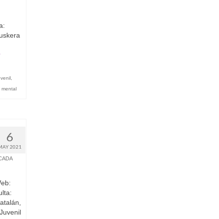
a:
Euskera
r
uvenil
,
d mental
6
MAY 2021
CADA
Web:
lta:
atalán,
Juvenil