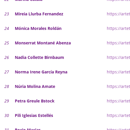
23
Mireia Llurba Fernandez
https://art
24
Mónica Morales Roldán
https://art
25
Monserrat Montané Abenza
https://art
26
Nadia Collette Birnbaum
https://art
27
Norma Irene García Reyna
https://art
28
Núria Molina Amate
https://art
29
Petra Greule Bstock
https://arte
30
Pili Iglesias Estellés
https://arte
31
Rocio Macias
https://art