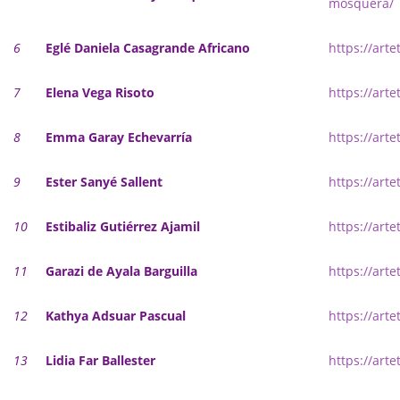
mosquera/
Grupo Revista
6
Eglé Daniela Casagrande Africano
https://art
Grupo Arte
7
Elena Vega Risoto
https://arte
Grupo Difusión
Grupo Certificación
8
Emma Garay Echevarría
https://art
Grupos Territoriales
9
Ester Sanyé Sallent
https://arte
Grupo Territorial Canarias
10
Estibaliz Gutiérrez Ajamil
https://arte
Grupo Territorial Baleares
11
Garazi de Ayala Barguilla
https://arte
Grupo Territorial Valencia
Jornadas de Investigación
12
Kathya Adsuar Pascual
https://art
Contacto
13
Lidia Far Ballester
https://arte