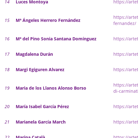
14
Luces Montoya
https://art
https://art
15
Mª Ángeles Herrero Fernández
fernandez/
16
Mª del Pino Sonia Santana Domínguez
https://art
17
Magdalena Durán
https://art
18
Margi Egiguren Alvarez
https://art
https://art
19
Maria de los Llanos Alonso Borso
di-carminat
20
María Isabel García Pérez
https://art
21
Marianela García March
https://art
22
Marina Català
https://arte