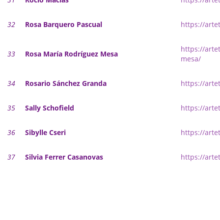
32
Rosa Barquero Pascual
https://art
https://art
33
Rosa María Rodríguez Mesa
mesa/
34
Rosario Sánchez Granda
https://art
35
Sally Schofield
https://arte
36
Sibylle Cseri
https://arte
37
Silvia Ferrer Casanovas
https://arte