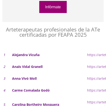
Código Ético
Infórmate
Estatutos ATe
Directorio de Arteterapeutas
Arteterapeutas profesionales de la ATe
certificadas por FEAPA 2025
Arteterapeutas Didactas
Directorio de supervisoras
FEAPA Certificadas
1
Alejandra Vicuña
https://arte
Asóciate!
2
Anaïs Vidal Granell
https://arte
Grupos de Trabajo
3
Anna Vivó Moll
https://arte
Grupo de Formación continuada
4
Carme Comalada Godó
https://art
Grupo Educación
Grupo Investigación
https://arte
5
Carolina Bortheiry Mosquera