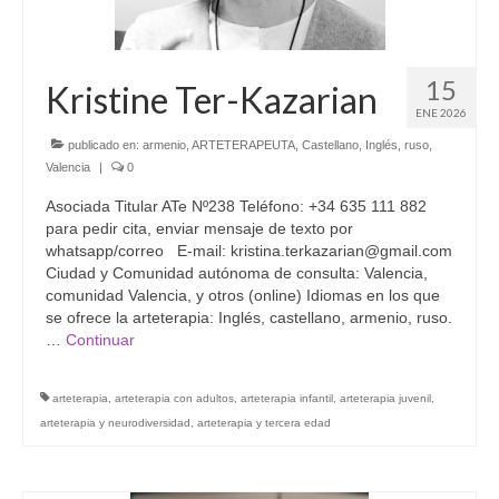
15
Kristine Ter-Kazarian
ENE 2026
publicado en:
armenio
,
ARTETERAPEUTA
,
Castellano
,
Inglés
,
ruso
,
Valencia
|
0
Asociada Titular ATe Nº238 Teléfono: +34 635 111 882
para pedir cita, enviar mensaje de texto por
whatsapp/correo E-mail: kristina.terkazarian@gmail.com
Ciudad y Comunidad autónoma de consulta: Valencia,
comunidad Valencia, y otros (online) Idiomas en los que
se ofrece la arteterapia: Inglés, castellano, armenio, ruso.
…
Continuar
arteterapia
,
arteterapia con adultos
,
arteterapia infantil
,
arteterapia juvenil
,
arteterapia y neurodiversidad
,
arteterapia y tercera edad