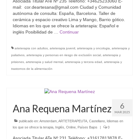
Asociada Titular ATe Nº 235 Teléfono: +34625233060 E-
mail: cor.deartesana@gmail.com Ciudad y Comunidad
autónoma de consulta: España, Barcelona. Taller de
cerámica y espacio creativo Lima y Mango, Barrio gótico.
Idiomas en los que se ofrece la arteterapia: Español e
inglés Posibilidad de …
Continuar
arteterapia con adultos
,
arteterapia juvenil
,
arteterapia y oncologia
,
arteterapia y
paliativos
,
arteterapia y personas en riesgo de exclusión social
,
arteterapia y
prisiones
,
arteterapia y salud mental
,
arteterapia y tercera edad
,
arteterapia y
trastornos de la alimentación
6
Ana Requena Martínez
MAR 2025
publicado en:
Amsterdam
,
ARTETERAPEUTA
,
Castellano
,
Idiomas en
los que se ofrece la terapia
,
Inglés
,
Online
,
Países Bajos
|
0
Asociada Titular ATe Nº 231 Teléfono: +31617813878 E-