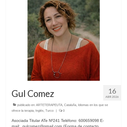
Código Ético
Estatutos ATe
Directorio de Arteterapeutas
Arteterapeutas Didactas
Directorio de supervisoras
FEAPA Certificadas
Asóciate!
Grupos de Trabajo
16
Gul Comez
ABR 2026
Grupo de Formación continuada
publicado en:
ARTETERAPEUTA
,
Cataluña
,
Idiomas en los que se
Grupo Educación
ofrece la terapia
,
Inglés
,
Turco
|
0
Asociada Titular ATe Nº241 Teléfono: 600659098 E-
Grupo Investigación
mail: gulcomez@gmail.com (Forma de contacto