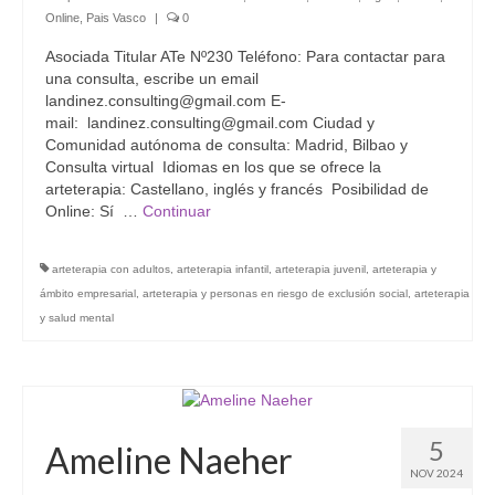
Online
,
Pais Vasco
|
0
Asociada Titular ATe Nº230 Teléfono: Para contactar para
una consulta, escribe un email
landinez.consulting@gmail.com E-
mail: landinez.consulting@gmail.com Ciudad y
Comunidad autónoma de consulta: Madrid, Bilbao y
Consulta virtual Idiomas en los que se ofrece la
arteterapia: Castellano, inglés y francés Posibilidad de
Online: Sí …
Continuar
arteterapia con adultos
,
arteterapia infantil
,
arteterapia juvenil
,
arteterapia y
ámbito empresarial
,
arteterapia y personas en riesgo de exclusión social
,
arteterapia
y salud mental
5
Ameline Naeher
NOV 2024