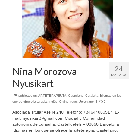
24
Nina Morozova
MAR 2026
Nyusikart
publicado en:
ARTETERAPEUTA
,
Castellano
,
Cataluña
,
Idiomas en los
que se ofrece la terapia
,
Inglés
,
Online
,
ruso
,
Ucraniano
|
0
Asociada Titular ATe Nº240 Teléfono: +34644060517 E-
mail: nyusikart@gmail.com Ciudad y Comunidad
autónoma de consulta: Castelldefels – 08860 Barcelona
Idiomas en los que se ofrece la arteterapia: Castellano,