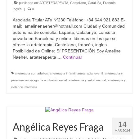
publicado en:
ARTETERAPEUTA
,
Castellano
,
Cataluña
,
Francés
,
Inglés
|
0
Asociada Titular ATe Nº230 Teléfono: +34 644 921 883 E-
mail: amelinenaeher@hotmail.com Ciudad y Comunidad
autónoma de consulta: España, Catalunya, consulta
privada en Barcelona y online. Idiomas en los que se
ofrece la arteterapia: Castellano, francés, ingles.
Posibilidad de Online: Sí PRESENTACIÓN Soy Ameline
Naeher, arteterapeuta …
Continuar
arteterapia con adultos
,
arteterapia infantil
,
arteterapia juvenil
,
arteterapia y
personas en riesgo de exclusión social
,
arteterapia y salud mental
,
arteterapia y
violencia machista
14
Angélica Reyes Fraga
MAR 2024