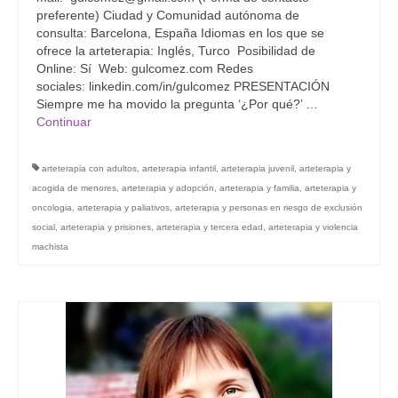
preferente) Ciudad y Comunidad autónoma de
Grupo Revista
consulta: Barcelona, España Idiomas en los que se
ofrece la arteterapia: Inglés, Turco Posibilidad de
Grupo Arte
Online: Sí Web: gulcomez.com Redes
sociales: linkedin.com/in/gulcomez PRESENTACIÓN
Grupo Difusión
Siempre me ha movido la pregunta ‘¿Por qué?’ …
Continuar
Grupo Certificación
Grupos Territoriales
arteterapia con adultos
,
arteterapia infantil
,
arteterapia juvenil
,
arteterapia y
acogida de menores
,
arteterapia y adopción
,
arteterapia y familia
,
arteterapia y
Grupo Territorial Canarias
oncologia
,
arteterapia y paliativos
,
arteterapia y personas en riesgo de exclusión
social
,
arteterapia y prisiones
,
arteterapia y tercera edad
,
arteterapia y violencia
Grupo Territorial Baleares
machista
Grupo Territorial Valencia
Jornadas de Investigación
Contacto