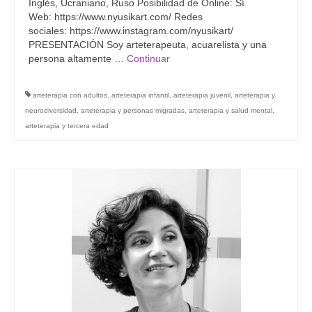
Inglés, Ucraniano, Ruso Posibilidad de Online: Sí
Web: https://www.nyusikart.com/ Redes
sociales: https://www.instagram.com/nyusikart/
PRESENTACIÓN Soy arteterapeuta, acuarelista y una
persona altamente …
Continuar
arteterapia con adultos
,
arteterapia infantil
,
arteterapia juvenil
,
arteterapia y
neurodiversidad
,
arteterapia y personas migradas
,
arteterapia y salud mental
,
arteterapia y tercera edad