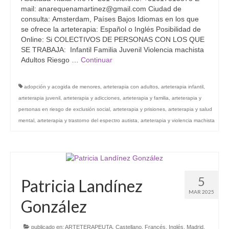
mail: anarequenamartinez@gmail.com Ciudad de
consulta: Amsterdam, Países Bajos Idiomas en los que
se ofrece la arteterapia: Español o Inglés Posibilidad de
Online: Si COLECTIVOS DE PERSONAS CON LOS QUE
SE TRABAJA: Infantil Familia Juvenil Violencia machista
Adultos Riesgo …
Continuar
adopción y acogida de menores
,
arteterapia con adultos
,
arteterapia infantil
,
arteterapia juvenil
,
arteterapia y adicciones
,
arteterapia y familia
,
arteterapia y
personas en riesgo de exclusión social
,
arteterapia y prisiones
,
arteterapia y salud
mental
,
arteterapia y trastorno del espectro autista
,
arteterapia y violencia machista
5
Patricia Landínez
MAR 2025
González
publicado en:
ARTETERAPEUTA
,
Castellano
,
Francés
,
Inglés
,
Madrid
,