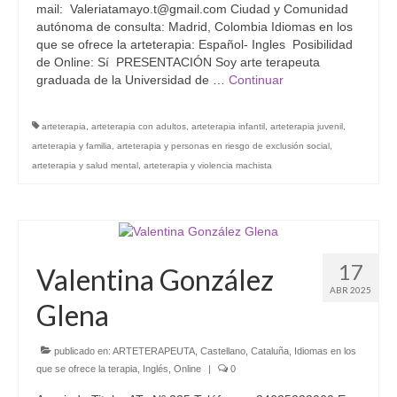
mail: Valeriatamayo.t@gmail.com Ciudad y Comunidad
autónoma de consulta: Madrid, Colombia Idiomas en los
que se ofrece la arteterapia: Español- Ingles Posibilidad
de Online: Sí PRESENTACIÓN Soy arte terapeuta
graduada de la Universidad de …
Continuar
arteterapia
,
arteterapia con adultos
,
arteterapia infantil
,
arteterapia juvenil
,
arteterapia y familia
,
arteterapia y personas en riesgo de exclusión social
,
arteterapia y salud mental
,
arteterapia y violencia machista
17
Valentina González
ABR 2025
Glena
publicado en:
ARTETERAPEUTA
,
Castellano
,
Cataluña
,
Idiomas en los
que se ofrece la terapia
,
Inglés
,
Online
|
0