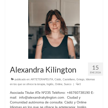
15
Alexandra Kilington
ENE 2026
publicado en:
ARTETERAPEUTA
,
Cádiz
,
Castellano
,
Griego
,
Idiomas
en los que se ofrece la terapia
,
Inglés
,
Online
,
Sueco
|
0
Asociada Titular ATe Nº235 Teléfono: +46760738190 E-
mail: info@alexandrakylington.com. Ciudad y
Comunidad autónoma de consulta: Cádiz y Online
Idiomas en los que se ofrece la arteterapia: Inglés,