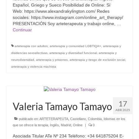
Español, Griego y Sueco Posibilidad de Online: Sí
Web: https://www.alexandrakylington.com/ Redes
sociales: https://www.instagram.com/online_art_therapy/
PRESENTACIÓN Soy arteterapeuta y trabajo online, …
Continuar
arteterapia con adultos
,
arteterapia y comunidad LGBTIQA+
,
arteterapia y
disidencias sexoafectivas
,
arteterapia y diversidad funcional
,
arteterapia y
neurodiversidad
,
arteterapia y prisiones
,
arteterapia y riesgo de exclusión social
,
arteterapia y violencia machista
17
Valeria Tamayo Tamayo
ABR 2025
publicado en:
ARTETERAPEUTA
,
Castellano
,
Colombia
,
Idiomas en los
que se ofrece la terapia
,
Inglés
,
Madrid
,
Online
|
0
Asociada Titular ATe Nº 234 Teléfono: +34 641875204 E-