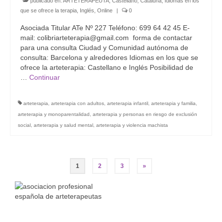
publicado en:
ARTETERAPEUTA
,
Castellano
,
Cataluña
,
Idiomas en los
que se ofrece la terapia
,
Inglés
,
Online
|
0
Asociada Titular ATe Nº 227 Teléfono: 699 64 42 45 E-
mail: colibriarteterapia@gmail.com forma de contactar
para una consulta Ciudad y Comunidad autónoma de
consulta: Barcelona y alrededores Idiomas en los que se
ofrece la arteterapia: Castellano e Inglés Posibilidad de
…
Continuar
arteterapia
,
arteterapia con adultos
,
arteterapia infantil
,
arteterapia y familia
,
arteterapia y monoparentalidad
,
arteterapia y personas en riesgo de exclusión
social
,
arteterapia y salud mental
,
arteterapia y violencia machista
Navegación
1
2
3
»
de
entradas