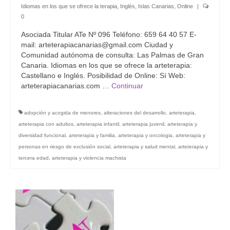
Idiomas en los que se ofrece la terapia
,
Inglés
,
Islas Canarias
,
Online
|
Grupo Revista
0
Grupo Arte
Asociada Titular ATe Nº 096 Teléfono: 659 64 40 57 E-
mail: arteterapiacanarias@gmail.com Ciudad y
Grupo Difusión
Comunidad autónoma de consulta: Las Palmas de Gran
Canaria. Idiomas en los que se ofrece la arteterapia:
Grupo Certificación
Castellano e Inglés. Posibilidad de Online: Sí Web:
arteterapiacanarias.com …
Continuar
Grupos Territoriales
adopción y acogida de menores
,
alteraciones del desarrollo
,
arteterapia
,
Grupo Territorial Canarias
arteterapia con adultos
,
arteterapia infantil
,
arteterapia juvenil
,
arteterapia y
diversidad funcional
,
arteterapia y familia
,
arteterapia y oncologia
,
arteterapia y
Grupo Territorial Baleares
personas en riesgo de exclusión social
,
arteterapia y salud mental
,
arteterapia y
Grupo Territorial Valencia
tercera edad
,
arteterapia y violencia machista
Jornadas de Investigación
Contacto