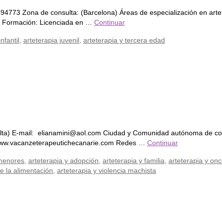
4773 Zona de consulta: (Barcelona) Áreas de especialización en arteter
lán Formación: Licenciada en …
Continuar
nfantil
,
arteterapia juvenil
,
arteterapia y tercera edad
ta) E-mail: elianamini@aol.com Ciudad y Comunidad autónoma de consu
eb: www.vacanzeterapeutichecanarie.com Redes …
Continuar
 menores
,
arteterapia y adopción
,
arteterapia y familia
,
arteterapia y onc
de la alimentación
,
arteterapia y violencia machista