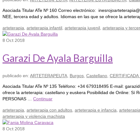
Asociada Titular ATe Nº 160 Correo electrónico: inesrojoarteterapia
NEE, tercera edad y adultos. Idiomas en las que se ofrece la arteter
arteterapia
,
arteterapia infantil
,
arteterapia juvenil
,
arteterapia y terc
8
Oct 2018
Garazi De Ayala Barguilla
publicado en:
ARTETERAPEUTA
,
Burgos
,
Castellano
,
CERTIFICADA
Asociada Titular ATe Nº 135 Teléfono: +34 679318495 E-mail: garaz
ofrece la arteterapia: castellano y euskera Posibilidad de Online: 
PERSONAS …
Continuar
arteterapia
,
arteterapia con adultos
,
arteterapia e infancia
,
arteterapia
arteterapia y violencia machista
8
Oct 2018