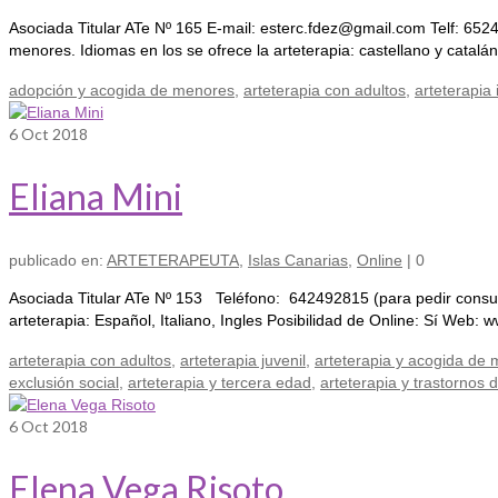
Asociada Titular ATe Nº 165 E-mail: esterc.fdez@gmail.com Telf: 65249
menores. Idiomas en los se ofrece la arteterapia: castellano y cata
adopción y acogida de menores
,
arteterapia con adultos
,
arteterapia i
6
Oct 2018
Eliana Mini
publicado en:
ARTETERAPEUTA
,
Islas Canarias
,
Online
|
0
Asociada Titular ATe Nº 153 Teléfono: 642492815 (para pedir consul
arteterapia: Español, Italiano, Ingles Posibilidad de Online: Sí W
arteterapia con adultos
,
arteterapia juvenil
,
arteterapia y acogida de
exclusión social
,
arteterapia y tercera edad
,
arteterapia y trastornos 
6
Oct 2018
Elena Vega Risoto