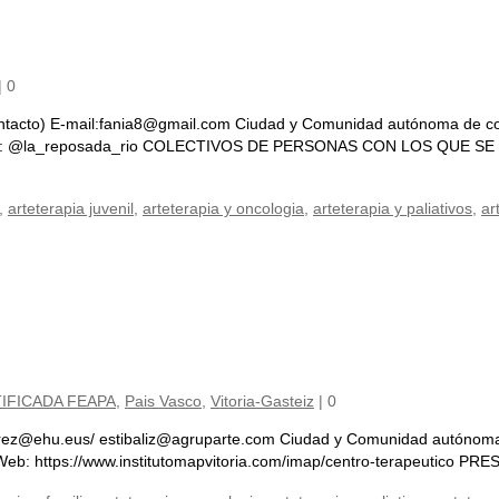
|
0
ontacto) E-mail:fania8@gmail.com Ciudad y Comunidad autónoma de con
ciales: @la_reposada_rio COLECTIVOS DE PERSONAS CON LOS QUE SE TRA
,
arteterapia juvenil
,
arteterapia y oncologia
,
arteterapia y paliativos
,
ar
IFICADA FEAPA
,
Pais Vasco
,
Vitoria-Gasteiz
|
0
ierrez@ehu.eus/ estibaliz@agruparte.com Ciudad y Comunidad autónoma 
 No Web: https://www.institutomapvitoria.com/imap/centro-terapeutic