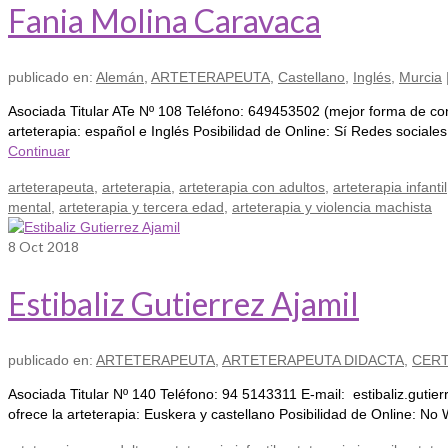
Fania Molina Caravaca
publicado en:
Alemán
,
ARTETERAPEUTA
,
Castellano
,
Inglés
,
Murcia
Asociada Titular ATe Nº 108 Teléfono: 649453502 (mejor forma de c
arteterapia: español e Inglés Posibilidad de Online: Sí Redes so
Continuar
arteterapeuta
,
arteterapia
,
arteterapia con adultos
,
arteterapia infantil
mental
,
arteterapia y tercera edad
,
arteterapia y violencia machista
8
Oct 2018
Estibaliz Gutierrez Ajamil
publicado en:
ARTETERAPEUTA
,
ARTETERAPEUTA DIDACTA
,
CERT
Asociada Titular Nº 140 Teléfono: 94 5143311 E-mail: estibaliz.gut
ofrece la arteterapia: Euskera y castellano Posibilidad de Online: