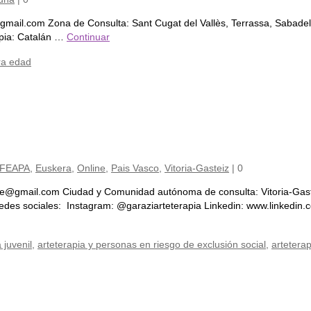
@gmail.com Zona de Consulta: Sant Cugat del Vallès, Terrassa, Sabadell
apia: Catalán …
Continuar
era edad
 FEAPA
,
Euskera
,
Online
,
Pais Vasco
,
Vitoria-Gasteiz
|
0
ide@gmail.com Ciudad y Comunidad autónoma de consulta: Vitoria-Gast
Sí Redes sociales: Instagram: @garaziarteterapia Linkedin: www.linke
 juvenil
,
arteterapia y personas en riesgo de exclusión social
,
arteterap