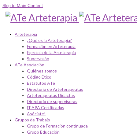
Skip to Main Content
Arteterapia
¿Qué es la Arteterapia?
Formación en Arteterapia
Ejercicio de la Arteterapia
Supervisión
ATe Asociación
Quiénes somos
Código Ético
Estatutos ATe
Directorio de Arteterapeutas
Arteterapeutas Didactas
Directorio de supervisoras
FEAPA Certificadas
Asóciate!
Grupos de Trabajo
Grupo de Formación continuada
Grupo Educación