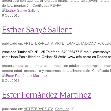
arteterapia con adultos
,
arteterapia infantil
,
arteterapia juvenil
,
arteter
de la alimentación
,
Certificada FEAPA
8
Oct 2018
Esther Sanyé Sallent
publicado en:
ARTETERAPEUTA
,
ARTETERAPEUTA DIDACTA
,
Caste
Asociada Titular ATe Nº 125 Teléfono: 649266477 E-mail: estersanye
castellano Posibilidad de Online: Si Web: www.ctfb-sarro.es Red
arteterapeuta
,
arteterapia
,
arteterapia con adultos
,
arteterapia e infa
tercera edad
,
arteterapia y trastornos de la alimentación
,
Certificada
8
Oct 2018
Ester Fernández Martínez
publicado en:
ARTETERAPEUTA
,
Cataluña
|
0