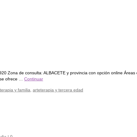
920 Zona de consulta: ALBACETE y provincia con opción online Áreas de e
s se ofrece …
Continuar
terapia y familia
,
arteterapia y tercera edad
uña
|
0