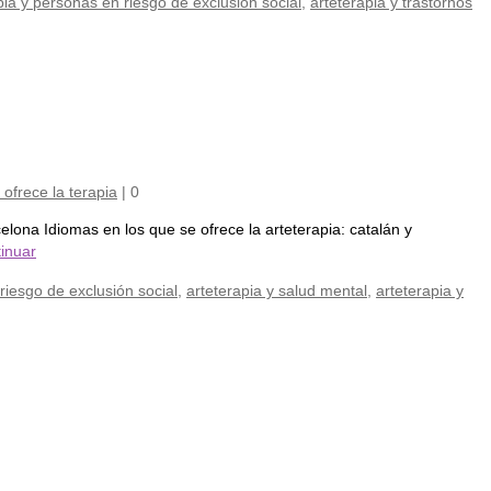
pia y personas en riesgo de exclusión social
,
arteterapia y trastornos
ofrece la terapia
|
0
na Idiomas en los que se ofrece la arteterapia: catalán y
inuar
riesgo de exclusión social
,
arteterapia y salud mental
,
arteterapia y