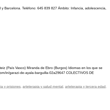
 y Barcelona. Teléfono: 645 839 827 Ámbito: Infancia, adolescencia,
eiz (País Vasco) Miranda de Ebro (Burgos) Idiomas en los que se
din.com/in/garazi-de-ayala-barguilla-02a29647 COLECTIVOS DE
ia y prisiones
,
arteterapia y salud mental
,
arteterapia y tercera edad
,