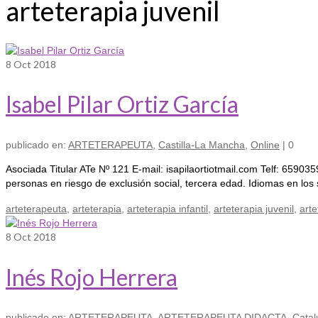
arteterapia juvenil
8
Oct 2018
Isabel Pilar Ortiz García
publicado en:
ARTETERAPEUTA
,
Castilla-La Mancha
,
Online
|
0
Asociada Titular ATe Nº 121 E-mail: isapilaortiotmail.com Telf: 659035
personas en riesgo de exclusión social, tercera edad. Idiomas en lo
arteterapeuta
,
arteterapia
,
arteterapia infantil
,
arteterapia juvenil
,
arte
8
Oct 2018
Inés Rojo Herrera
publicado en:
ARTETERAPEUTA
,
ARTETERAPEUTA DIDACTA
,
Catal