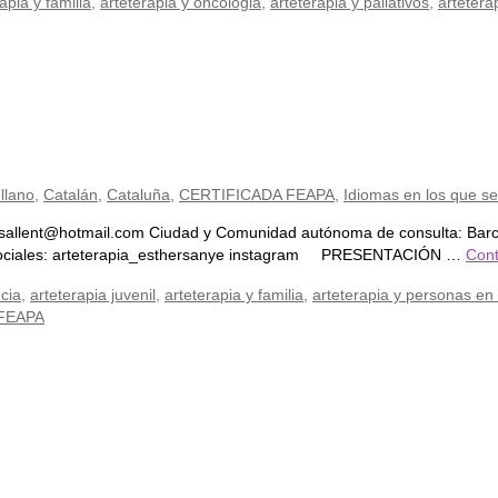
apia y familia
,
arteterapia y oncologia
,
arteterapia y paliativos
,
artetera
llano
,
Catalán
,
Cataluña
,
CERTIFICADA FEAPA
,
Idiomas en los que se 
sallent@hotmail.com Ciudad y Comunidad autónoma de consulta: Barcelo
es sociales: arteterapia_esthersanye instagram PRESENTACIÓN …
Cont
ncia
,
arteterapia juvenil
,
arteterapia y familia
,
arteterapia y personas en 
 FEAPA