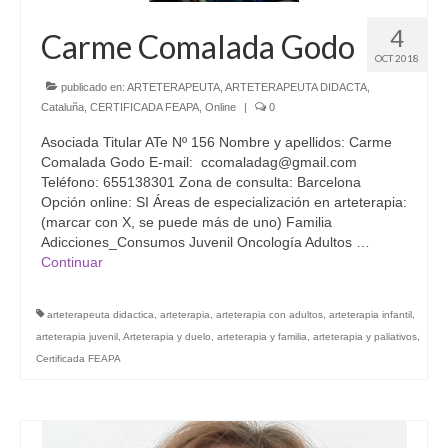
4
Carme Comalada Godo
OCT 2018
publicado en:
ARTETERAPEUTA
,
ARTETERAPEUTA DIDACTA
,
Cataluña
,
CERTIFICADA FEAPA
,
Online
|
0
Asociada Titular ATe Nº 156 Nombre y apellidos: Carme
Comalada Godo E-mail: ccomaladag@gmail.com
Teléfono: 655138301 Zona de consulta: Barcelona
Opción online: SI Áreas de especialización en arteterapia:
(marcar con X, se puede más de uno) Familia
Adicciones_Consumos Juvenil Oncología Adultos …
Continuar
arteterapeuta didactica
,
arteterapia
,
arteterapia con adultos
,
arteterapia infantil
,
arteterapia juvenil
,
Arteterapia y duelo
,
arteterapia y familia
,
arteterapia y paliativos
,
Certificada FEAPA