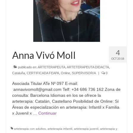
4
Anna Vivó Moll
OCT 2018
publicado en:
ARTETERAPEUTA
,
ARTETERAPEUTA DIDACTA
,
Cataluña
,
CERTIFICADA FEAPA
,
Online
,
SUPERVISOR/A
|
0
Asociada Titular ATe Nº 097 E-mail:
annavivomoll@gmail.com Telf: +34 686 736 162 Zona de
consulta: Barcelona Idiomas en los se ofrece la
arteterapia: Catalán, Castellano Posibilidad de Online: Sí
Áreas de especialización en arteterapia: Infantil x Familia
x Juvenil x …
Continuar
arteterapia con adultos
,
arteterapia infantil
,
arteterapia juvenil
,
arteterapia y