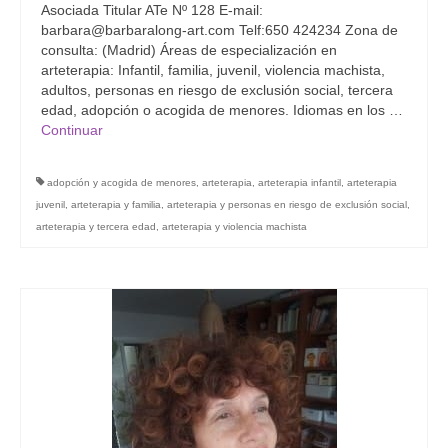
Asociada Titular ATe Nº 128 E-mail:
barbara@barbaralong-art.com Telf:650 424234 Zona de
consulta: (Madrid) Áreas de especialización en
arteterapia: Infantil, familia, juvenil, violencia machista,
adultos, personas en riesgo de exclusión social, tercera
edad, adopción o acogida de menores. Idiomas en los …
Continuar
adopción y acogida de menores
,
arteterapia
,
arteterapia infantil
,
arteterapia
juvenil
,
arteterapia y familia
,
arteterapia y personas en riesgo de exclusión social
,
arteterapia y tercera edad
,
arteterapia y violencia machista