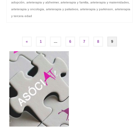
adopción
,
arteterapia y alzheimer
,
arteterapia y familia
,
arteterapia y maternidades
,
arteterapia y oncologia
,
arteterapia y paliativos
,
arteterapia y parkinson
,
arteterapia
y tercera edad
Navegación
«
1
…
6
7
8
9
de
entradas