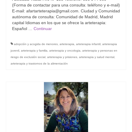
(Forma de contactar para una consulta: teléfono y e-mail)
Grupo Revista
E-mail: afartarteterapia@gmail.com. Ciudad y Comunidad
autónoma de consulta: Comunidad de Madrid, Madrid
Grupo Arte
capital Idiomas en los que se ofrece la arteterapia:
Español …
Continuar
Grupo Difusión
Grupo Certificación
adopción y acogida de menores
,
arteterapia
,
arteterapia infantil
,
arteterapia
juvenil
,
arteterapia y familia
,
arteterapia y oncologia
,
arteterapia y personas en
Grupos Territoriales
riesgo de exclusión social
,
arteterapia y prisiones
,
arteterapia y salud mental
,
arteterapia y trastornos de la alimentación
Grupo Territorial Canarias
Grupo Territorial Baleares
Grupo Territorial Valencia
Jornadas de Investigación
Contacto