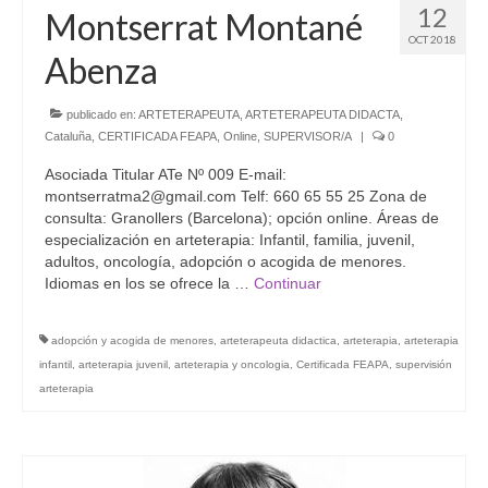
12
Montserrat Montané
OCT 2018
Abenza
publicado en:
ARTETERAPEUTA
,
ARTETERAPEUTA DIDACTA
,
Cataluña
,
CERTIFICADA FEAPA
,
Online
,
SUPERVISOR/A
|
0
Asociada Titular ATe Nº 009 E-mail:
montserratma2@gmail.com Telf: 660 65 55 25 Zona de
consulta: Granollers (Barcelona); opción online. Áreas de
especialización en arteterapia: Infantil, familia, juvenil,
adultos, oncología, adopción o acogida de menores.
Idiomas en los se ofrece la …
Continuar
adopción y acogida de menores
,
arteterapeuta didactica
,
arteterapia
,
arteterapia
infantil
,
arteterapia juvenil
,
arteterapia y oncologia
,
Certificada FEAPA
,
supervisión
arteterapia