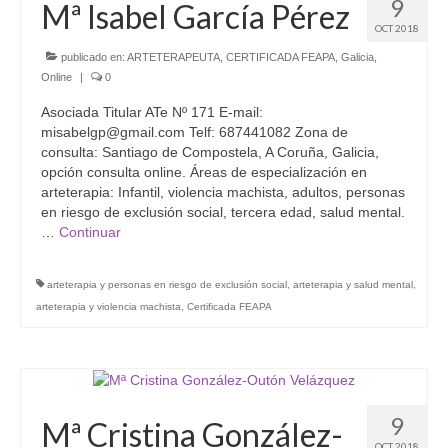
9
Mª Isabel García Pérez
OCT 2018
publicado en:
ARTETERAPEUTA
,
CERTIFICADA FEAPA
,
Galicia
,
Online
|
0
Asociada Titular ATe Nº 171 E-mail:
misabelgp@gmail.com Telf: 687441082 Zona de
consulta: Santiago de Compostela, A Coruña, Galicia,
opción consulta online. Áreas de especialización en
arteterapia: Infantil, violencia machista, adultos, personas
en riesgo de exclusión social, tercera edad, salud mental.
…
Continuar
arteterapia y personas en riesgo de exclusión social
,
arteterapia y salud mental
,
arteterapia y violencia machista
,
Certificada FEAPA
9
Mª Cristina González-
OCT 2018