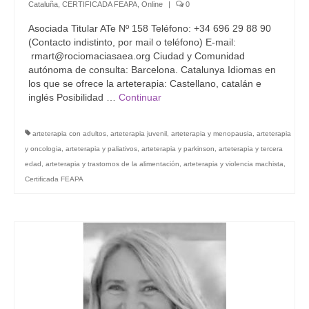
Cataluña
,
CERTIFICADA FEAPA
,
Online
|
0
Asociada Titular ATe Nº 158 Teléfono: +34 696 29 88 90
(Contacto indistinto, por mail o teléfono) E-mail:
rmart@rociomaciasaea.org Ciudad y Comunidad
autónoma de consulta: Barcelona. Catalunya Idiomas en
los que se ofrece la arteterapia: Castellano, catalán e
inglés Posibilidad …
Continuar
arteterapia con adultos
,
arteterapia juvenil
,
arteterapia y menopausia
,
arteterapia
y oncologia
,
arteterapia y paliativos
,
arteterapia y parkinson
,
arteterapia y tercera
edad
,
arteterapia y trastornos de la alimentación
,
arteterapia y violencia machista
,
Certificada FEAPA