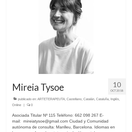
10
Mireia Tysoe
OCT 2018
publicado en:
ARTETERAPEUTA
,
Castellano
,
Catalán
,
Cataluña
,
Inglés
,
Online
|
0
Asociada Titular Nº 115 Teléfono: 662 098 267 E-
mail: mireiatysoe@gmail.com Ciudad y Comunidad
autónoma de consulta: Manlleu, Barcelona. Idiomas en