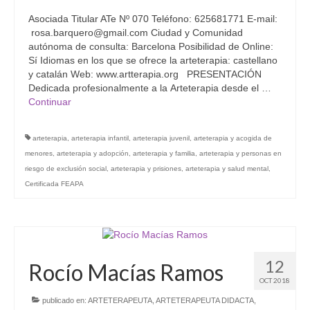
Grupo Revista
Asociada Titular ATe Nº 070 Teléfono: 625681771 E-mail:
rosa.barquero@gmail.com Ciudad y Comunidad
Grupo Arte
autónoma de consulta: Barcelona Posibilidad de Online:
Sí Idiomas en los que se ofrece la arteterapia: castellano
Grupo Difusión
y catalán Web: www.artterapia.org PRESENTACIÓN
Dedicada profesionalmente a la Arteterapia desde el …
Grupo Certificación
Continuar
Grupos Territoriales
arteterapia
,
arteterapia infantil
,
arteterapia juvenil
,
arteterapia y acogida de
menores
,
arteterapia y adopción
,
arteterapia y familia
,
arteterapia y personas en
Grupo Territorial Canarias
riesgo de exclusión social
,
arteterapia y prisiones
,
arteterapia y salud mental
,
Grupo Territorial Baleares
Certificada FEAPA
Grupo Territorial Valencia
Jornadas de Investigación
12
Rocío Macías Ramos
Contacto
OCT 2018
publicado en:
ARTETERAPEUTA
,
ARTETERAPEUTA DIDACTA
,