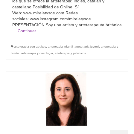
los que se ofrece la arteterapia: Inglés, catalan y
castellano Posibilidad de Online: Sí
Web: www.mireiatysoe.com Redes
sociales: www.instagram.com/mireiatysoe
PRESENTACIÓN Soy una artista y arteterapeuta británica
…
Continuar
arteterapia con adultos
,
arteterapia infantil
,
arteterapia juvenil
,
arteterapia y
familia
,
arteterapia y oncologia
,
arteterapia y paliativos