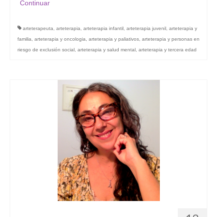
Continuar
arteterapeuta
,
arteterapia
,
arteterapia infantil
,
arteterapia juvenil
,
arteterapia y
familia
,
arteterapia y oncologia
,
arteterapia y paliativos
,
arteterapia y personas en
riesgo de exclusión social
,
arteterapia y salud mental
,
arteterapia y tercera edad