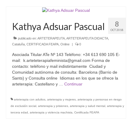
8
Kathya Adsuar Pascual
OCT 2018
publicado en:
ARTETERAPEUTA
,
ARTETERAPEUTA DIDACTA
,
Cataluña
,
CERTIFICADA FEAPA
,
Online
|
0
Asociada Titular ATe Nº 143 Teléfono: +34 613 690 105 E-
mail: k.arteteterapiafeminista@gmail.com Forma de
contacto: teléfono y mail indistintamente Ciudad y
Comunidad autónoma de consulta: Barcelona (Barrio de
Sants) y Consulta online Idiomas en los que se ofrece la
arteterapia: Castellano y …
Continuar
arteterapia con adultos
,
arteterapia y mujeres
,
arteterapia y personas en riesgo
de exclusión social
,
arteterapia y prisiones
,
arteterapia y salud mental
,
arteterapia y
tercera edad
,
arteterapia y violencia machista
,
Certificada FEAPA