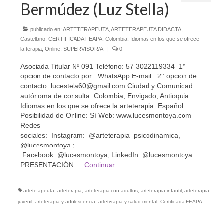
Bermúdez (Luz Stella)
publicado en:
ARTETERAPEUTA
,
ARTETERAPEUTA DIDACTA
,
Castellano
,
CERTIFICADA FEAPA
,
Colombia
,
Idiomas en los que se ofrece
la terapia
,
Online
,
SUPERVISOR/A
|
0
Asociada Titular Nº 091 Teléfono: 57 3022119334 1°
opción de contacto por WhatsApp E-mail: 2° opción de
contacto lucestela60@gmail.com Ciudad y Comunidad
autónoma de consulta: Colombia, Envigado, Antioquia
Idiomas en los que se ofrece la arteterapia: Español
Posibilidad de Online: Sí Web: www.lucesmontoya.com
Redes
sociales: Instagram: @arteterapia_psicodinamica,
@lucesmontoya ;
Facebook: @lucesmontoya; LinkedIn: @lucesmontoya
PRESENTACIÓN …
Continuar
arteterapeuta
,
arteterapia
,
arteterapia con adultos
,
arteterapia infantil
,
arteterapia
juvenil
,
arteterapia y adolescencia
,
arteterapia y salud mental
,
Certificada FEAPA