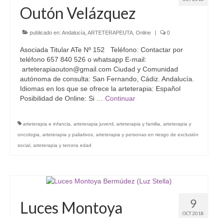
Outón Velázquez
publicado en:
Andalucía
,
ARTETERAPEUTA
,
Online
|
0
Asociada Titular ATe Nº 152 Teléfono: Contactar por
teléfono 657 840 526 o whatsapp E-mail:
arteterapiaouton@gmail.com Ciudad y Comunidad
autónoma de consulta: San Fernando, Cádiz. Andalucía.
Idiomas en los que se ofrece la arteterapia: Español
Posibilidad de Online: Si …
Continuar
arteterapia e infancia
,
arteterapia juvenil
,
arteterapia y familia
,
arteterapia y
oncologia
,
arteterapia y paliativos
,
arteterapia y personas en riesgo de exclusión
social
,
arteterapia y tercera edad
9
Luces Montoya
OCT 2018