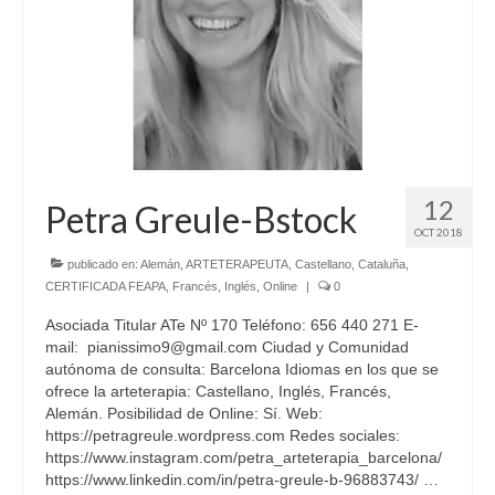
12
Petra Greule-Bstock
OCT 2018
publicado en:
Alemán
,
ARTETERAPEUTA
,
Castellano
,
Cataluña
,
CERTIFICADA FEAPA
,
Francés
,
Inglés
,
Online
|
0
Asociada Titular ATe Nº 170 Teléfono: 656 440 271 E-
mail: pianissimo9@gmail.com Ciudad y Comunidad
autónoma de consulta: Barcelona Idiomas en los que se
ofrece la arteterapia: Castellano, Inglés, Francés,
Alemán. Posibilidad de Online: Sí. Web:
https://petragreule.wordpress.com Redes sociales:
https://www.instagram.com/petra_arteterapia_barcelona/
https://www.linkedin.com/in/petra-greule-b-96883743/ …