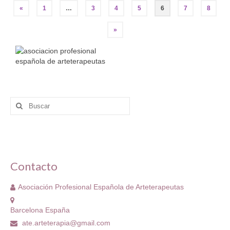
Navegación
«
1
…
3
4
5
6
7
8
de
»
entradas
Buscar
por:
Contacto
Asociación Profesional Española de Arteterapeutas
Barcelona España
ate.arteterapia@gmail.com