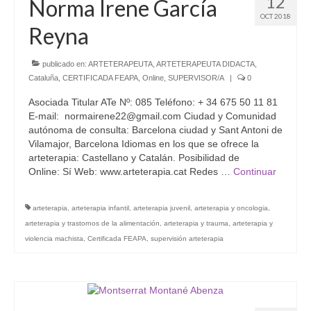
12
Norma Irene García
OCT 2018
Reyna
publicado en:
ARTETERAPEUTA
,
ARTETERAPEUTA DIDACTA
,
Cataluña
,
CERTIFICADA FEAPA
,
Online
,
SUPERVISOR/A
|
0
Asociada Titular ATe Nº: 085 Teléfono: + 34 675 50 11 81
E-mail: normairene22@gmail.com Ciudad y Comunidad
autónoma de consulta: Barcelona ciudad y Sant Antoni de
Vilamajor, Barcelona Idiomas en los que se ofrece la
arteterapia: Castellano y Catalán. Posibilidad de
Online: Sí Web: www.arteterapia.cat Redes …
Continuar
arteterapia
,
arteterapia infantil
,
arteterapia juvenil
,
arteterapia y oncologia
,
arteterapia y trastornos de la alimentación
,
arteterapia y trauma
,
arteterapia y
violencia machista
,
Certificada FEAPA
,
supervisión arteterapia