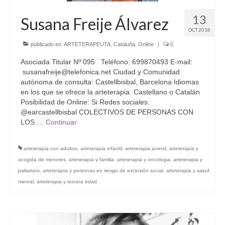
13
Susana Freije Álvarez
OCT 2018
publicado en:
ARTETERAPEUTA
,
Cataluña
,
Online
|
0
Asociada Titular Nº 095 Teléfono: 699870493 E-mail:
susanafreije@telefonica.net Ciudad y Comunidad
autónoma de consulta: Castellbisbal, Barcelona Idiomas
en los que se ofrece la arteterapia: Castellano o Catalán
Posibilidad de Online: Si Redes sociales:
@earcastellbisbal COLECTIVOS DE PERSONAS CON
LOS …
Continuar
arteterapia con adultos
,
arteterapia infantil
,
arteterapia juvenil
,
arteterapia y
acogida de menores
,
arteterapia y familia
,
arteterapia y oncologia
,
arteterapia y
paliativos
,
arteterapia y personas en riesgo de exclusión social
,
arteterapia y salud
mental
,
arteterapia y tercera edad