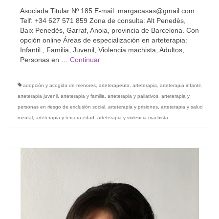
Grupo Revista
Asociada Titular Nº 185 E-mail: margacasas@gmail.com
Telf: +34 627 571 859 Zona de consulta: Alt Penedès,
Grupo Arte
Baix Penedès, Garraf, Anoia, provincia de Barcelona. Con
opción online Áreas de especialización en arteterapia:
Infantil , Familia, Juvenil, Violencia machista, Adultos,
Grupo Difusión
Personas en …
Continuar
Grupo Certificación
adopción y acogida de menores
,
arteterapeuta
,
arteterapia
,
arteterapia infantil
,
Grupos Territoriales
arteterapia juvenil
,
arteterapia y familia
,
arteterapia y paliativos
,
arteterapia y
personas en riesgo de exclusión social
,
arteterapia y prisiones
,
arteterapia y salud
Grupo Territorial Canarias
mental
,
arteterapia y tercera edad
,
arteterapia y violencia machista
Grupo Territorial Baleares
Grupo Territorial Valencia
Jornadas de Investigación
Contacto