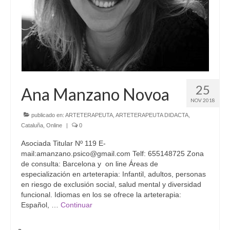
25
Ana Manzano Novoa
NOV 2018
publicado en:
ARTETERAPEUTA
,
ARTETERAPEUTA DIDACTA
,
Cataluña
,
Online
|
0
Asociada Titular Nº 119 E-
mail:amanzano.psico@gmail.com Telf: 655148725 Zona
de consulta: Barcelona y on line Áreas de
especialización en arteterapia: Infantil, adultos, personas
en riesgo de exclusión social, salud mental y diversidad
funcional. Idiomas en los se ofrece la arteterapia:
Español, …
Continuar