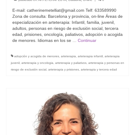
E-mail: catherinemetelliat@gmail.com Telf: 633589990
Zona de consulta: Barcelona y provincia, on-line Áreas de
especialización en arteterapia: Infantil, familia, juvenil,
adultos, personas en riesgo de exclusión social, tercera
edad, prisiones, oncología, paliativos, adopción o acogida
de menores. Idiomas en los se …
Continuar
adopción y acogida de menores
,
arteterapia
,
arteterapia infantil
,
arteterapia
juvenil
,
arteterapia y oncologia
,
arteterapia y paliativos
,
arteterapia y personas en
riesgo de exclusión social
,
arteterapia y prisiones
,
arteterapia y tercera edad