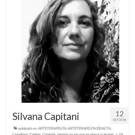
12
Silvana Capitani
OCT 2018
publicado en:
ARTETERAPEUTA
,
ARTETERAPEUTA DIDACTA
,
Castellano
,
Catalán
,
Cataluña
,
Idiomas en los que se ofrece la terapia
|