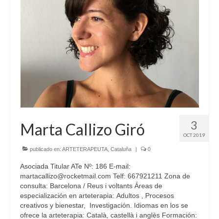
3
Marta Callizo Giró
OCT 2019
publicado en:
ARTETERAPEUTA
,
Cataluña
|
0
Asociada Titular ATe Nº: 186 E-mail:
martacallizo@rocketmail.com Telf: 667921211 Zona de
consulta: Barcelona / Reus i voltants Áreas de
especialización en arteterapia: Adultos , Procesos
creativos y bienestar, Investigación. Idiomas en los se
ofrece la arteterapia: Català, castellà i anglès Formación: