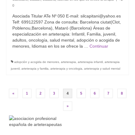
0
Asociada Titular ATe Nº 050 E-mail: silcapitani@yahoo.es
Telf: 699122597 Zona de consulta: Barcelona ciutat(Clot,
Poblenou,Barcelona), Mataró (Barcelona) Áreas de
especialización en arteterapia: Infantil, Familia, juvenil,
adultos, oncología, salud mental, adopción o acogida de
menores, Idiomas en los se ofrece la …
Continuar
adopción y acogida de menores
,
arteterapia
,
arteterapia infantil
,
arteterapia
juvenil
,
arteterapia y familia
,
arteterapia y oncologia
,
arteterapia y salud mental
Navegación
«
1
2
3
4
5
6
7
8
de
»
entradas