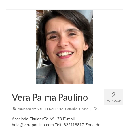
2
Vera Palma Paulino
MAY 2019
publicado en:
ARTETERAPEUTA
,
Cataluña
,
Online
|
0
Asociada Titular ATe Nº 178 E-mail:
hola@verapaulino.com Telf: 622118817 Zona de