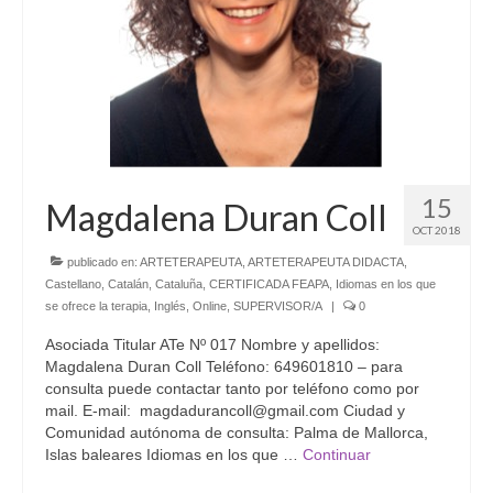
15
Magdalena Duran Coll
OCT 2018
publicado en:
ARTETERAPEUTA
,
ARTETERAPEUTA DIDACTA
,
Castellano
,
Catalán
,
Cataluña
,
CERTIFICADA FEAPA
,
Idiomas en los que
se ofrece la terapia
,
Inglés
,
Online
,
SUPERVISOR/A
|
0
Asociada Titular ATe Nº 017 Nombre y apellidos:
Magdalena Duran Coll Teléfono: 649601810 – para
consulta puede contactar tanto por teléfono como por
mail. E-mail: magdadurancoll@gmail.com Ciudad y
Comunidad autónoma de consulta: Palma de Mallorca,
Islas baleares Idiomas en los que …
Continuar