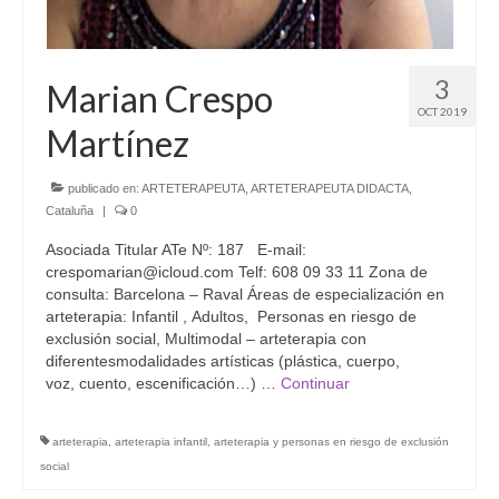
3
Marian Crespo
OCT 2019
Martínez
publicado en:
ARTETERAPEUTA
,
ARTETERAPEUTA DIDACTA
,
Cataluña
|
0
Asociada Titular ATe Nº: 187 E-mail:
crespomarian@icloud.com Telf: 608 09 33 11 Zona de
consulta: Barcelona – Raval Áreas de especialización en
arteterapia: Infantil , Adultos, Personas en riesgo de
exclusión social, Multimodal – arteterapia con
diferentesmodalidades artísticas (plástica, cuerpo,
voz, cuento, escenificación…) …
Continuar
arteterapia
,
arteterapia infantil
,
arteterapia y personas en riesgo de exclusión
social