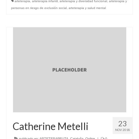
arteterapia
,
arteterapia infantil
,
arteterapia y diversidad funcional
,
arteterapia y
personas en riesgo de exclusión social
,
arteterapia y salud mental
23
Catherine Metelli
NOV 2018
publicado en:
ARTETERAPEUTA
,
Cataluña
,
Online
|
0