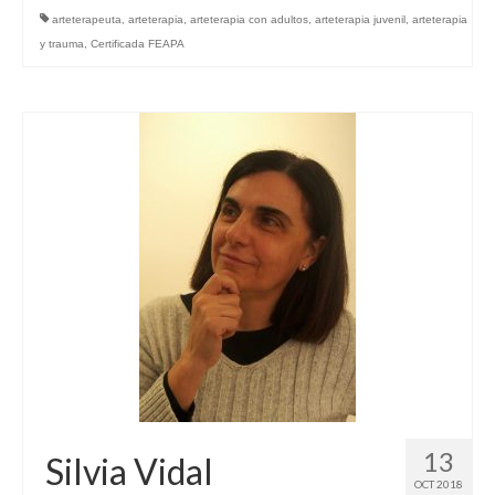
arteterapeuta
,
arteterapia
,
arteterapia con adultos
,
arteterapia juvenil
,
arteterapia
y trauma
,
Certificada FEAPA
13
Silvia Vidal
OCT 2018