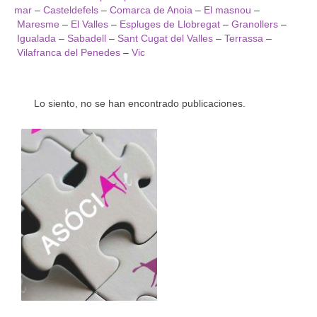
mar
–
Casteldefels
–
Comarca de Anoia
–
El masnou
–
Código Ético
Maresme
–
El Valles
–
Espluges de Llobregat
–
Granollers
–
Igualada
–
Sabadell
–
Sant Cugat del Valles
–
Terrassa
–
Estatutos ATe
Vilafranca del Penedes
–
Vic
Directorio de Arteterapeutas
Arteterapeutas Didactas
Lo siento, no se han encontrado publicaciones.
Directorio de supervisoras
FEAPA Certificadas
Asóciate!
Grupos de Trabajo
Grupo de Formación continuada
Grupo Educación
Grupo Investigación