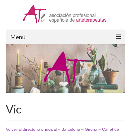
Menú
Arteterapia
¿Qué es la Arteterapia?
Formación en Arteterapia
Ejercicio de la Arteterapia
Supervisión
Vic
ATe Asociación
Quiénes somos
Volver al directorio principal
–
Barcelona
–
Girona
–
Canet de