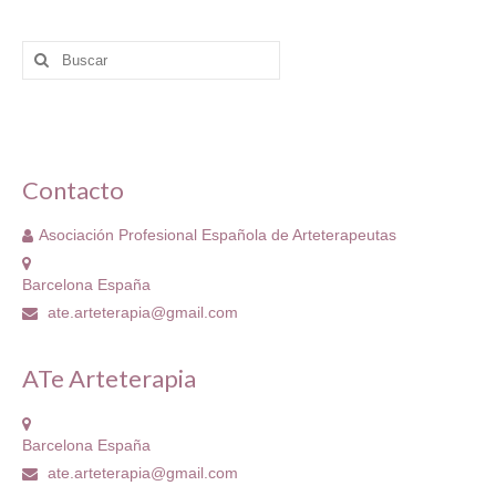
Grupo Revista
Buscar
Grupo Arte
por:
Grupo Difusión
Grupo Certificación
Contacto
Grupos Territoriales
Asociación Profesional Española de Arteterapeutas
Grupo Territorial Canarias
Barcelona España
Grupo Territorial Baleares
ate.arteterapia@gmail.com
Grupo Territorial Valencia
ATe Arteterapia
Jornadas de Investigación
Contacto
Barcelona España
ate.arteterapia@gmail.com