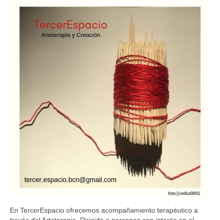
Código Ético
Estatutos ATe
Directorio de Arteterapeutas
Arteterapeutas Didactas
Directorio de supervisoras
FEAPA Certificadas
Asóciate!
Grupos de Trabajo
Grupo de Formación continuada
Grupo Educación
Grupo Investigación
En TercerEspacio ofrecemos acompañamiento terapéutico a