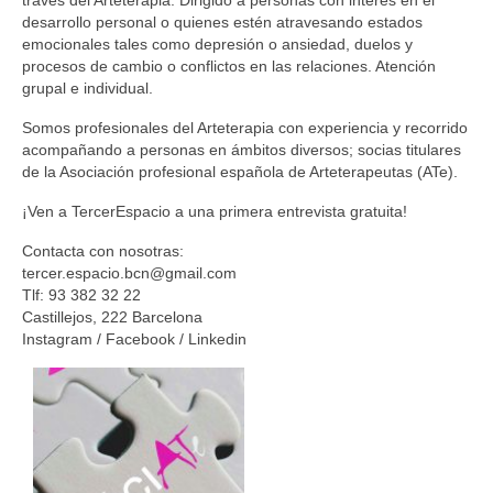
través del Arteterapia. Dirigido a personas con interés en el
desarrollo personal o quienes estén atravesando estados
Grupo Revista
emocionales tales como depresión o ansiedad, duelos y
procesos de cambio o conflictos en las relaciones. Atención
Grupo Arte
grupal e individual.
Grupo Difusión
Somos profesionales del Arteterapia con experiencia y recorrido
acompañando a personas en ámbitos diversos; socias titulares
Grupo Certificación
de la Asociación profesional española de Arteterapeutas (ATe).
Grupos Territoriales
¡Ven a TercerEspacio a una primera entrevista gratuita!
Grupo Territorial Canarias
Contacta con nosotras:
tercer.espacio.bcn@gmail.com
Grupo Territorial Baleares
Tlf: 93 382 32 22
Castillejos, 222 Barcelona
Grupo Territorial Valencia
Instagram / Facebook / Linkedin
Jornadas de Investigación
Contacto