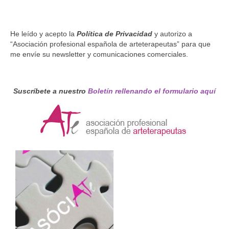
Código Ético
Estatutos ATe
He leído y acepto la
Política de Privacidad
y autorizo a
“Asociación profesional española de arteterapeutas” para que
Directorio de Arteterapeutas
me envíe su newsletter y comunicaciones comerciales.
Arteterapeutas Didactas
Suscríbete a nuestro
Boletín rellenando el formulario aquí
Directorio de supervisoras
FEAPA Certificadas
Asóciate!
Grupos de Trabajo
Grupo de Formación continuada
Grupo Educación
Grupo Investigación