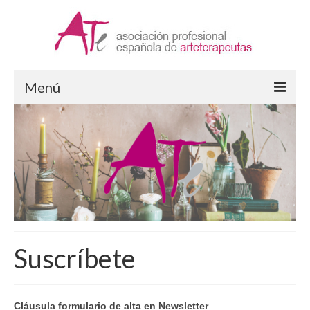
Menú
Arteterapia
¿Qué es la Arteterapia?
Formación en Arteterapia
Ejercicio de la Arteterapia
Supervisión
Suscríbete
ATe Asociación
Quiénes somos
Cláusula formulario de alta en Newsletter