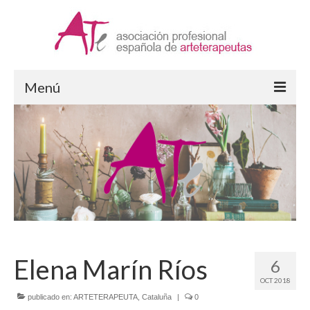
Menú
Arteterapia
¿Qué es la Arteterapia?
Formación en Arteterapia
Ejercicio de la Arteterapia
Supervisión
Elena Marín Ríos
6
ATe Asociación
OCT 2018
Quiénes somos
publicado en:
ARTETERAPEUTA
,
Cataluña
|
0