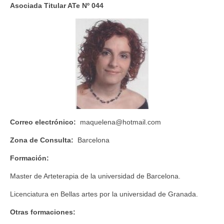
Asociada Titular ATe Nº 044
Código Ético
Estatutos ATe
Directorio de Arteterapeutas
Arteterapeutas Didactas
Directorio de supervisoras
FEAPA Certificadas
Correo electrónico:
maquelena@hotmail.com
Asóciate!
Zona de Consulta:
Barcelona
Grupos de Trabajo
Formación:
Grupo de Formación continuada
Master de Arteterapia de la universidad de Barcelona.
Grupo Educación
Licenciatura en Bellas artes por la universidad de Granada.
Otras formaciones:
Grupo Investigación