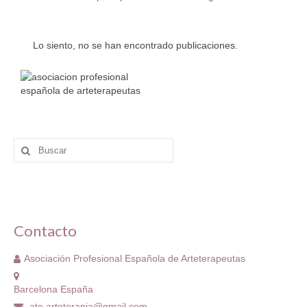
Código Ético
Estatutos ATe
Lo siento, no se han encontrado publicaciones.
Directorio de Arteterapeutas
Arteterapeutas Didactas
Directorio de supervisoras
Buscar
FEAPA Certificadas
por:
Asóciate!
Grupos de Trabajo
Contacto
Grupo de Formación continuada
Asociación Profesional Española de Arteterapeutas
Grupo Educación
Barcelona España
Grupo Investigación
ate.arteterapia@gmail.com