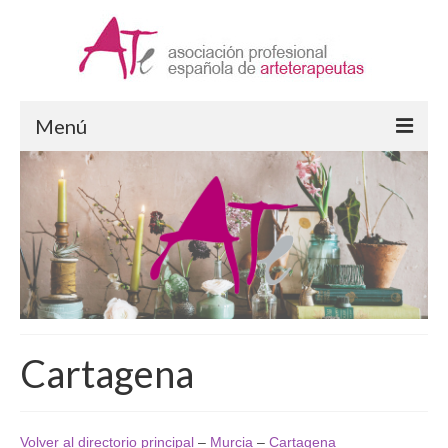
Menú
Arteterapia
¿Qué es la Arteterapia?
Formación en Arteterapia
Ejercicio de la Arteterapia
Supervisión
Cartagena
ATe Asociación
Quiénes somos
Volver al directorio principal
–
Murcia
–
Cartagena