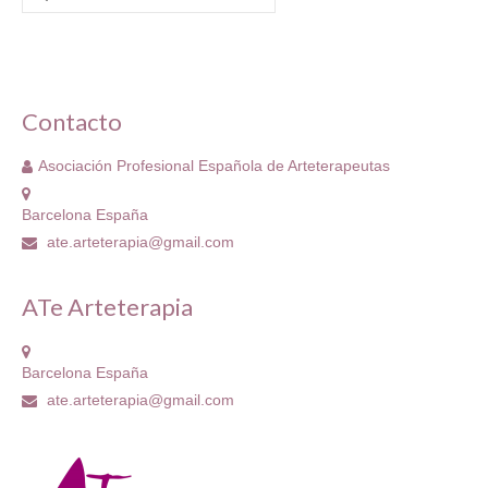
por:
Grupo Revista
Grupo Arte
Grupo Difusión
Contacto
Grupo Certificación
Asociación Profesional Española de Arteterapeutas
Grupos Territoriales
Barcelona España
ate.arteterapia@gmail.com
Grupo Territorial Canarias
Grupo Territorial Baleares
ATe Arteterapia
Grupo Territorial Valencia
Barcelona España
Jornadas de Investigación
ate.arteterapia@gmail.com
Contacto