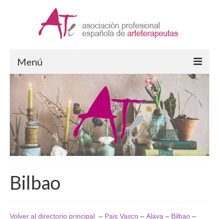
Menú
Arteterapia
¿Qué es la Arteterapia?
Formación en Arteterapia
Ejercicio de la Arteterapia
Supervisión
Bilbao
ATe Asociación
Quiénes somos
Volver al directorio principal
–
Pais Vasco
–
Alava
–
Bilbao
–